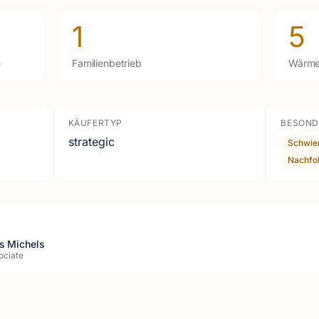
1
5
e
Familienbetrieb
Wärme
KÄUFERTYP
BESOND
strategic
Schwie
Nachfo
s Michels
ociate