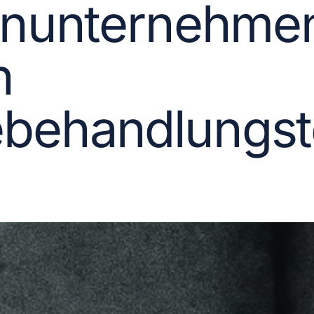
enunternehme
h
behandlungst