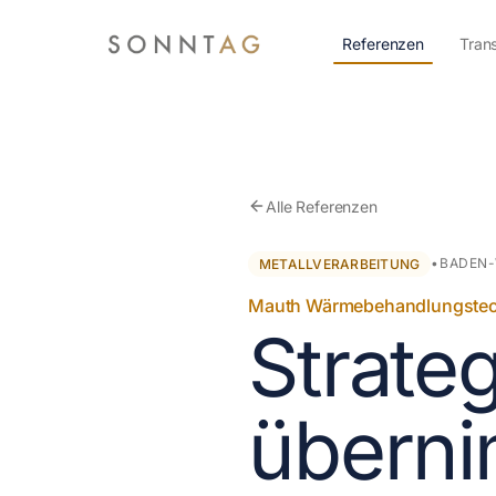
Zum Hauptinhalt springen
Referenzen
Tran
Alle Referenzen
•
BADEN
METALLVERARBEITUNG
Mauth Wärmebehandlungste
Strate
überni