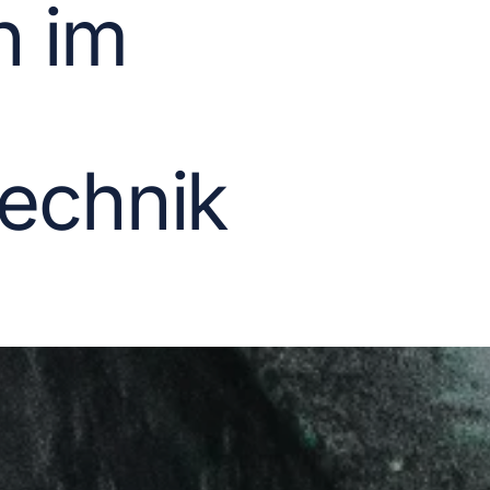
n im
echnik