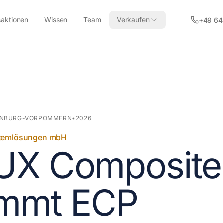
saktionen
Wissen
Team
Verkaufen
+49 64
NBURG-VORPOMMERN
•
2026
ystemlösungen mbH
UX Composite
immt ECP