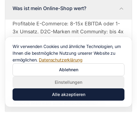
Was ist mein Online-Shop wert?
Profitable E-Commerce: 8-15x EBITDA oder 1-
3x Umsatz. D2C-Marken mit Community: bis 4x
Umsatz. Verlustbringer: nur Asset-Wert.
Wir verwenden Cookies und ähnliche Technologien, um
Ihnen die bestmögliche Nutzung unserer Website zu
ermöglichen.
Datenschutzerklärung
Wie wichtig ist Profitabilität im E-
Ablehnen
Commerce?
Einstellungen
Alle akzeptieren
Welche Metriken sind entscheidend?
Wer kauft E-Commerce-Unternehmen?